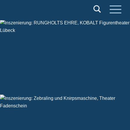
Verband
Deutscher
Puppentheater
e.V.