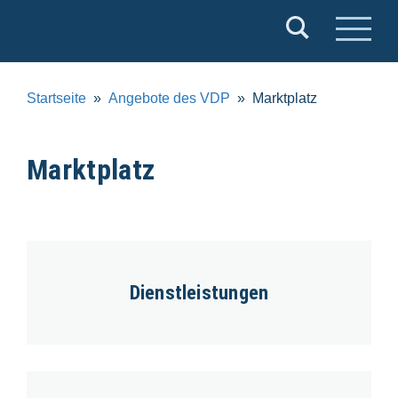
Verband
Deutscher
Puppentheater
Startseite
Angebote des VDP
Marktplatz
e.V.
Marktplatz
Dienstleistungen