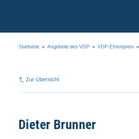
Verband
Deutscher
Puppentheater
e.V.
Startseite
Angebote des VDP
VDP-Ehrenpreis
Zur Übersicht
Dieter Brunner