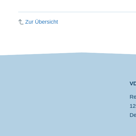
Zur Übersicht
VD
VDP
Re
12
De