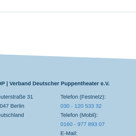
P | Verband Deutscher Puppentheater e.V.
uterstraße 31
Telefon (Festnetz):
047 Berlin
030 - 120 533 32
utschland
Telefon (Mobil):
0160 - 977 893 07
E-Mail: