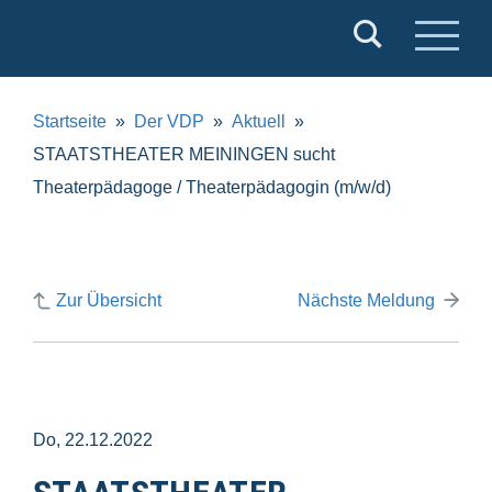
Verband
Deutscher
Puppentheater
Startseite
Der VDP
Aktuell
e.V.
STAATSTHEATER MEININGEN sucht
Theaterpädagoge / Theaterpädagogin (m/w/d)
Zur Übersicht
Nächste Meldung
Do, 22.12.2022