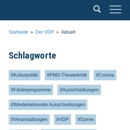
Verband
Deutscher
Puppentheater
Startseite
Der VDP
Aktuell
e.V.
Schlagworte
#Kulturpolitik
#PMO-Theaterkritik
#Corona
#Förderprogramme
#Ausschreibungen
#Wiederkehrende Ausschreibungen
#Veranstaltungen
#VDP
#Szene