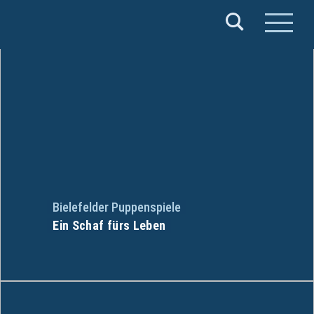
Verband
Deutscher
Puppentheater
e.V.
Bielefelder Puppenspiele
Ein Schaf fürs Leben