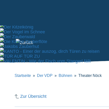
Verband
Deutscher
Puppentheater
e.V.
Startseite
Der VDP
Bühnen
Theater Nöck
Zur Übersicht