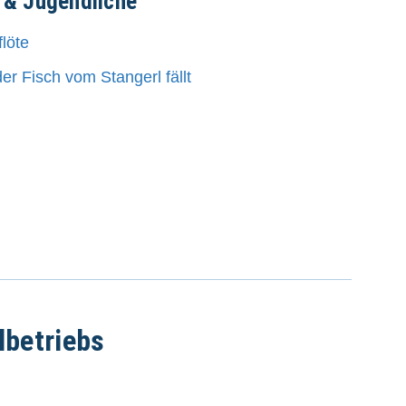
 & Jugendliche
löte
r Fisch vom Stangerl fällt
lbetriebs