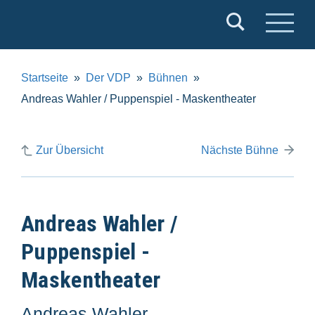
Verband
Deutscher
Puppentheater
Startseite
Der VDP
Bühnen
e.V.
Andreas Wahler / Puppenspiel - Maskentheater
Zur Übersicht
Nächste Bühne
Andreas Wahler /
Puppenspiel -
Maskentheater
Andreas Wahler