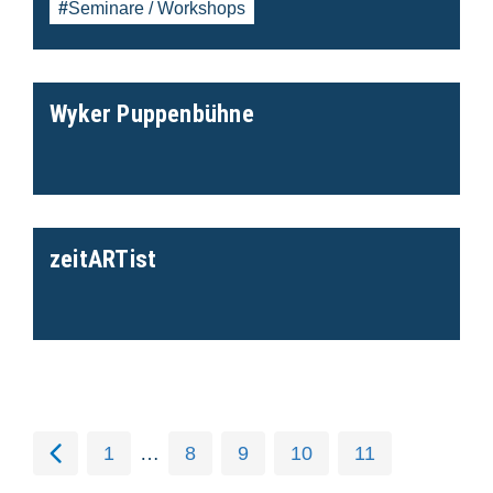
Seminare / Workshops
Wyker Puppenbühne
zeitARTist
1
…
8
9
10
11