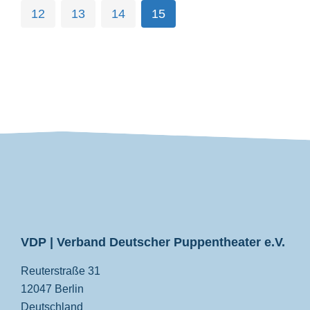
12
13
14
15
VDP
VDP | Verband Deutscher Puppentheater e.V.
Reuterstraße 31
12047 Berlin
Deutschland