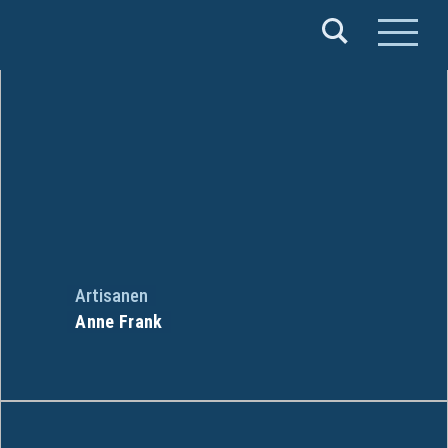
Verband
Deutscher
Puppentheater
e.V.
Artisanen
Anne Frank