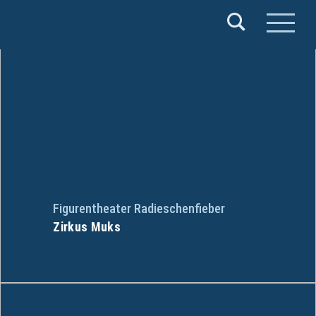
Verband
Deutscher
Puppentheater
e.V.
Figurentheater Radieschenfieber
Zirkus Muks