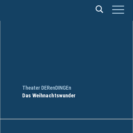
Verband
Deutscher
Puppentheater
e.V.
Theater DERenDINGEn
Das Weihnachtswunder