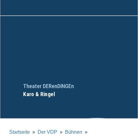
Theater DERenDINGEn
Karo & Ringel
Startseite
Der VDP
Bühnen