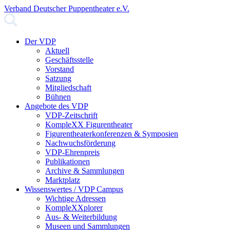
Verband Deutscher Puppentheater e.V.
Der VDP
Aktuell
Geschäftsstelle
Vorstand
Satzung
Mitgliedschaft
Bühnen
Angebote des VDP
VDP-Zeitschrift
KompleXX Figurentheater
Figurentheaterkonferenzen & Symposien
Nachwuchsförderung
VDP-Ehrenpreis
Publikationen
Archive & Sammlungen
Marktplatz
Wissenswertes / VDP Campus
Wichtige Adressen
KompleXXplorer
Aus- & Weiterbildung
Museen und Sammlungen