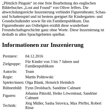
„Plötzlich Pinguin“ ist eine freie Bearbeitung des englischen
Bilderbuches „Lost and Found“ von Oliver Jeffers. Die
abwechslungsreiche Inszenierung verbindet Figurentheater, Schau-
und Schattenspiel und ist bestens geeignet für Kindergarten- und
Grundschulkinder sowie für ein Familienpublikum. Das
Figurentheater aus Ostbelgien erzählt diese wunderbare
Freundschaftsgeschichte ganz ohne Worte. Diese Inszenierung ist
deshalb in allen Sprachgebieten spielbar.
Informationen zur Inszenierung
Premiere:
04.12.2016
Für Kinder von 3 bis 7 Jahren und
Zielgruppe:
Familienpublikum
Autor/in:
Team
Regie:
Martin Politowski
Spieler/innen:
Olga Blank, Heinrich Heimlich
Bühnenbild:
Fynn Drolsbach, Sandrine Calmant
Johanna Pätzold, Heike Löwentraut, Sandrine
Figuren:
Calmant
Jörg Müller, Sasha Sirovica, Max Pfeffer, Robert
Technik:
Risse