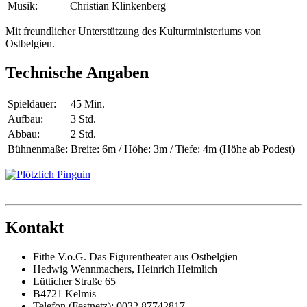
Musik:
Christian Klinkenberg
Mit freundlicher Unterstützung des Kulturministeriums von
Ostbelgien.
Technische Angaben
Spieldauer:
45 Min.
Aufbau:
3 Std.
Abbau:
2 Std.
Bühnenmaße:
Breite: 6m / Höhe: 3m / Tiefe: 4m (Höhe ab Podest)
Kontakt
Fithe V.o.G. Das Figurentheater aus Ostbelgien
Hedwig Wennmachers, Heinrich Heimlich
Lütticher Straße 65
B4721 Kelmis
Telefon (Festnetz): 0032 87742817