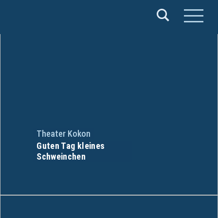
Verband
Deutscher
Puppentheater
e.V.
Theater Kokon
Guten Tag kleines
Schweinchen