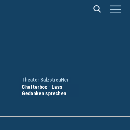
Verband
Deutscher
Puppentheater
e.V.
Theater SalzstreuNer
Chatterbox - Lass
Gedanken sprechen