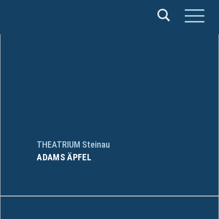
Verband
Deutscher
Puppentheater
e.V.
THEATRIUM Steinau
ADAMS ÄPFEL