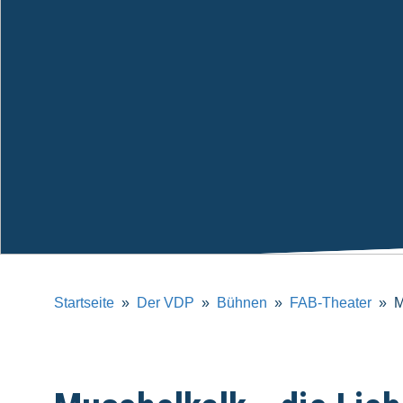
Startseite
Der VDP
Bühnen
FAB-Theater
M