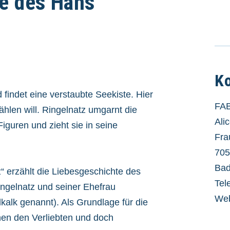
be des Hans
K
 findet eine verstaubte Seekiste. Hier
FAB
ählen will. Ringelnatz umgarnt die
Ali
iguren und zieht sie in seine
Fra
705
Bad
“ erzählt die Liebesgeschichte des
Tel
ngelnatz und seiner Ehefrau
Web
alk genannt). Als Grundlage für die
hen den Verliebten und doch