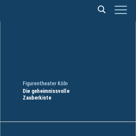
Verband
Deutscher
Puppentheater
e.V.
Figurentheater Köln
Die geheimnissvolle
Zauberkiste