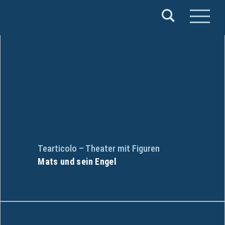
Verband
Deutscher
Puppentheater
e.V.
Tearticolo – Theater mit Figuren
Mats und sein Engel