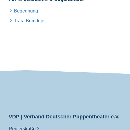
Begegnung
Trara Bomdrije
VDP
VDP | Verband Deutscher Puppentheater e.V.
Reuterstraße 31