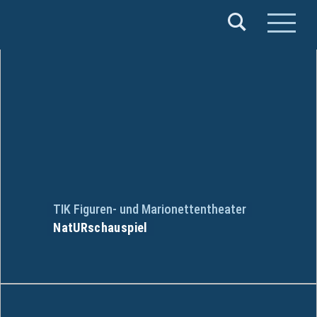
Verband
Deutscher
Puppentheater
e.V.
TIK Figuren- und Marionettentheater
NatURschauspiel