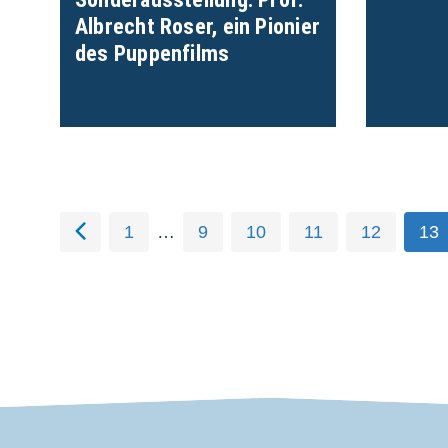
Albrecht Roser, ein Pionier
des Puppenfilms
1
…
9
10
11
12
13