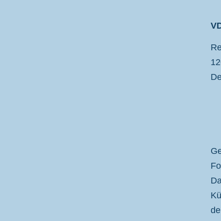
VD
VDP
Re
12
De
Ge
Fo
Da
Kü
de