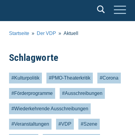
Verband
Deutscher
Puppentheater
Startseite
Der VDP
Aktuell
e.V.
Schlagworte
#Kulturpolitik
#PMO-Theaterkritik
#Corona
#Förderprogramme
#Ausschreibungen
#Wiederkehrende Ausschreibungen
#Veranstaltungen
#VDP
#Szene