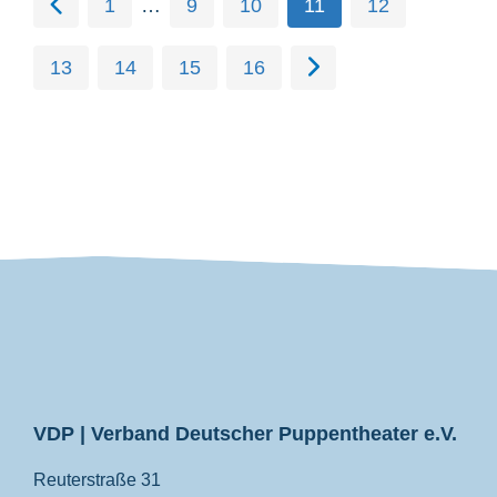
1
…
9
10
11
12
13
14
15
16
VDP
VDP | Verband Deutscher Puppentheater e.V.
Reuterstraße 31