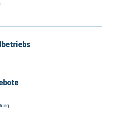
1
lbetriebs
ebote
tung