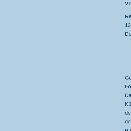
VD
VDP
Re
12
De
Ge
Fo
Da
Kü
de
de
Bu