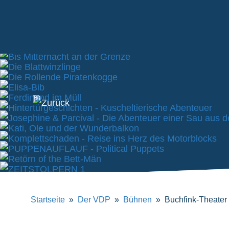
Verband
Deutscher
Puppentheater
e.V.
Startseite
Der VDP
Bühnen
Buchfink-Theater