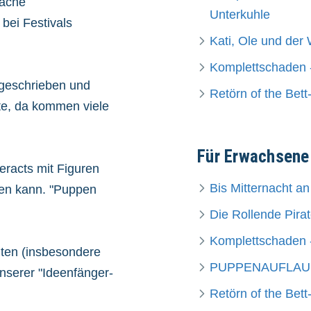
fache
Unterkuhle
bei Festivals
Kati, Ole und der
Komplettschaden -
 geschrieben und
Retörn of the Bet
tte, da kommen viele
Für Erwachsene
eracts mit Figuren
Bis Mitternacht a
sen kann. "Puppen
Die Rollende Pira
Komplettschaden -
hten (insbesondere
PUPPENAUFLAUF -
unserer "Ideenfänger-
Retörn of the Bet