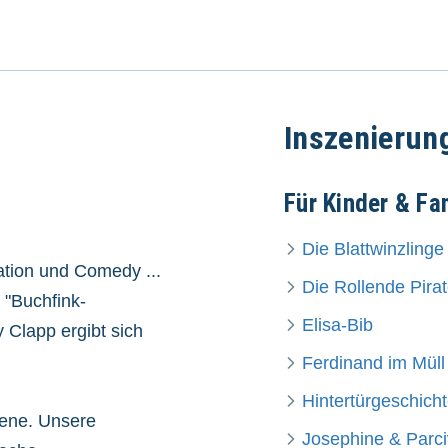
Inszenierun
Für Kinder & Fa
Die Blattwinzlinge
ation und Comedy ...
Die Rollende Pira
s "Buchfink-
Elisa-Bib
 Clapp ergibt sich
Ferdinand im Müll
Hintertürgeschich
sene. Unsere
Josephine & Parci