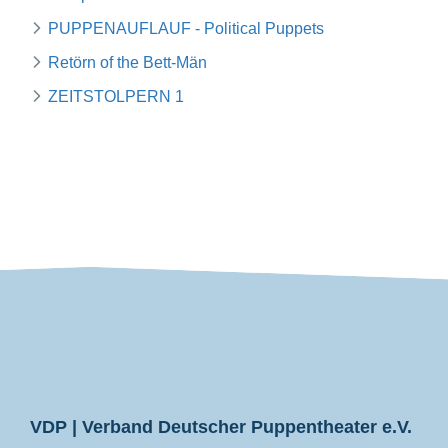
PUPPENAUFLAUF - Political Puppets
Retörn of the Bett-Män
ZEITSTOLPERN 1
VDP
VDP | Verband Deutscher Puppentheater e.V.