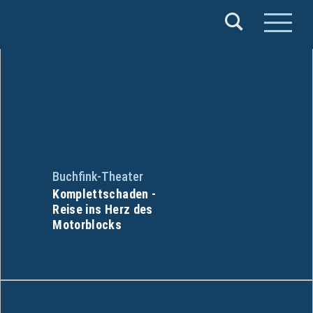
Verband
Deutscher
Puppentheater
e.V.
Buchfink-Theater
Komplettschaden -
Reise ins Herz des
Motorblocks