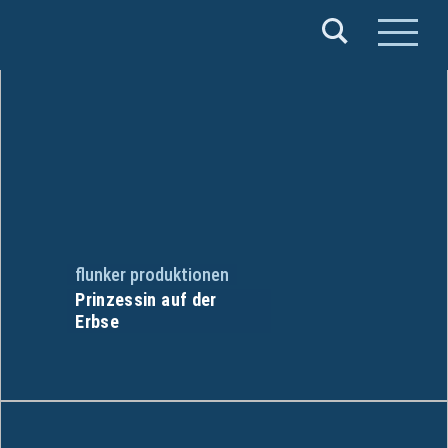
Verband
Deutscher
Puppentheater
e.V.
flunker produktionen
Prinzessin auf der
Erbse