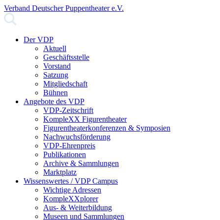
Verband Deutscher Puppentheater e.V.
Der VDP
Aktuell
Geschäftsstelle
Vorstand
Satzung
Mitgliedschaft
Bühnen
Angebote des VDP
VDP-Zeitschrift
KompleXX Figurentheater
Figurentheaterkonferenzen & Symposien
Nachwuchsförderung
VDP-Ehrenpreis
Publikationen
Archive & Sammlungen
Marktplatz
Wissenswertes / VDP Campus
Wichtige Adressen
KompleXXplorer
Aus- & Weiterbildung
Museen und Sammlungen