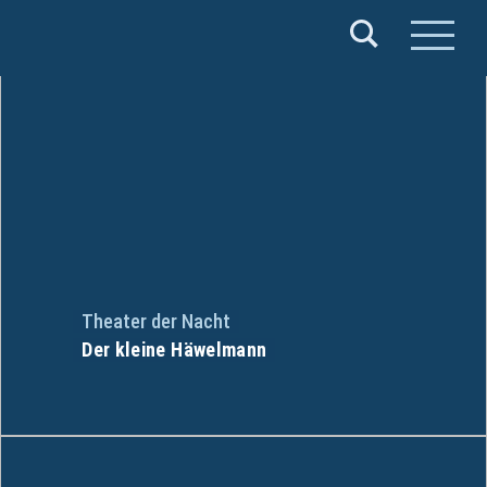
Verband
Deutscher
Puppentheater
e.V.
Theater der Nacht
Der kleine Häwelmann