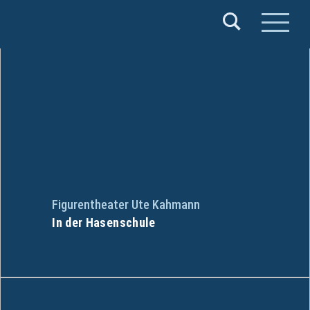
Verband
Deutscher
Puppentheater
e.V.
Figurentheater Ute Kahmann
In der Hasenschule