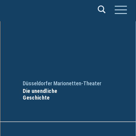
Verband
Deutscher
Puppentheater
e.V.
Düsseldorfer Marionetten-Theater
Die unendliche
Geschichte