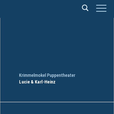
Verband
Deutscher
Puppentheater
e.V.
Krimmelmokel Puppentheater
Lucie & Karl-Heinz